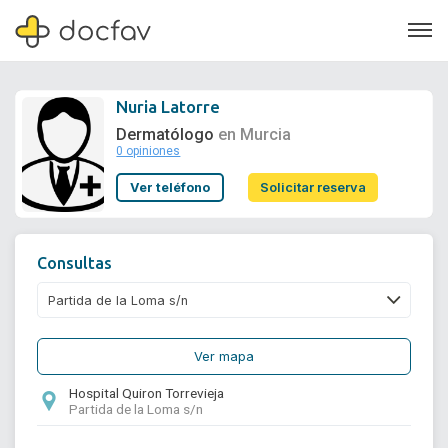
Nuria Latorre
Dermatólogo
en Murcia
0 opiniones
Soporte
Ver teléfono
Solicitar reserva
Quiénes somos
¿Eres un doctor?
Consultas
Ver mapa
Hospital Quiron Torrevieja
Partida de la Loma s/n