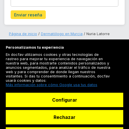
Enviar reseña
Página de inicio
Dermatólogo en Murcia
Nuria Latorre
Personalizamos tu experiencia
En docfav utilizamos cookies y otras tecnologías de
rastreo para mejorar tu experiencia de navegación en
nuestra web, para mostrarte contenidos personalizados y
anuncios segmentados, para analizar el tráfico de nuestra
Registrarse
web y para comprender de donde llegan nuestros
visitantes. Si das tu consentimiento a continuación, docfav
Docfav
usará cookies y datos:
Más información sobre cómo Google usa tus datos
Recursos
Configurar
Para doctores
Especialistas
Rechazar