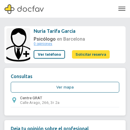
Nuria Tarifa Garcia
Psicólogo
en Barcelona
0 opiniones
Soporte
Ver teléfono
Solicitar reserva
Quiénes somos
¿Eres un doctor?
Consultas
Ver mapa
Centre GRAT
Calle Arago, 266, 3r 2a
Deja tu opinión sobre el profesional