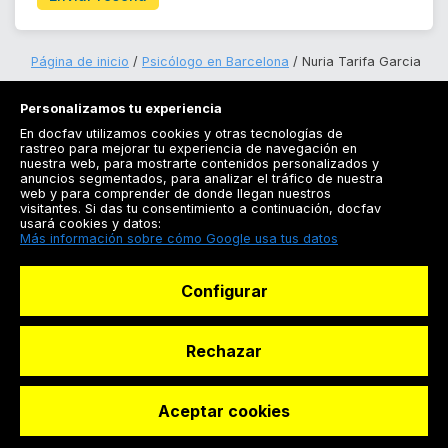
Página de inicio
Psicólogo en Barcelona
Nuria Tarifa Garcia
Personalizamos tu experiencia
En docfav utilizamos cookies y otras tecnologías de
rastreo para mejorar tu experiencia de navegación en
nuestra web, para mostrarte contenidos personalizados y
anuncios segmentados, para analizar el tráfico de nuestra
Registrarse
web y para comprender de donde llegan nuestros
visitantes. Si das tu consentimiento a continuación, docfav
Docfav
usará cookies y datos:
Más información sobre cómo Google usa tus datos
Recursos
Configurar
Para doctores
Especialistas
Rechazar
Aceptar cookies
© Dashboard Technologies S.L
Solicitar reserva