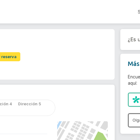
¿Es u
r reserva
Más 
Encue
aquí:
ción 4
Dirección 5
Olg