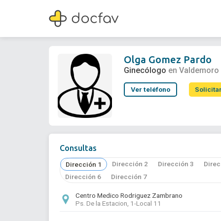
Olga Gomez Pardo
Ginecólogo
Olga Gomez Pardo
Ginecólogo
en Valdemoro
Ver teléfono
Solicita
Consultas
Dirección 2
Dirección 3
Direc
Dirección 1
Dirección 6
Dirección 7
Centro Medico Rodriguez Zambrano
Ps. De la Estacion, 1-Local 11