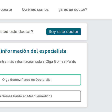
Soporte
Quiénes somos
¿Eres un doctor?
Reservar cita
sted este doctor?
Soy este doctor
información del especialista
ntra más información sobre Olga Gomez Pardo
Olga Gomez Pardo en
Doctoralia
a Gomez Pardo en
Masquemedicos