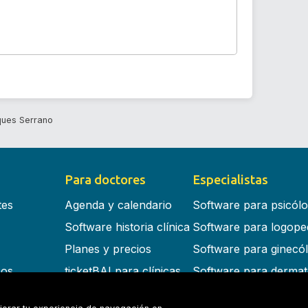
ues Serrano
Para doctores
Especialistas
tes
Agenda y calendario
Software para psicól
Software historia clínica
Software para logope
Planes y precios
Software para ginecó
cos
ticketBAI para clínicas
Software para dermat
s en la nube
Software para dentist