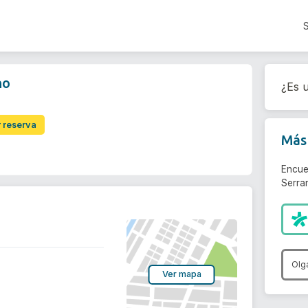
no
¿Es u
r reserva
Más 
Encue
Serra
Olg
Ver mapa