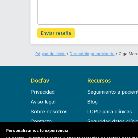
Enviar reseña
Página de inicio
Dermatólogo en Madrid
Olga Marq
Docfav
Recursos
Privacidad
Seguimiento a pacien
Aviso legal
Blog
Sobre nosotros
LOPD para clínicas
Contacto
Seguridad datos clíni
Personalizamos tu experiencia
Términos y condiciones
Software para clínica