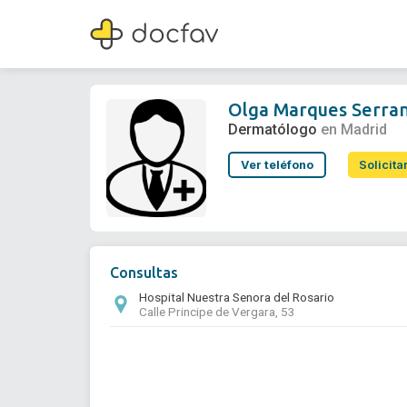
Olga Marques Serrano
Dermatólogo
Olga Marques Serra
Dermatólogo
en Madrid
Ver teléfono
Solicita
Consultas
Hospital Nuestra Senora del Rosario
Calle Principe de Vergara, 53