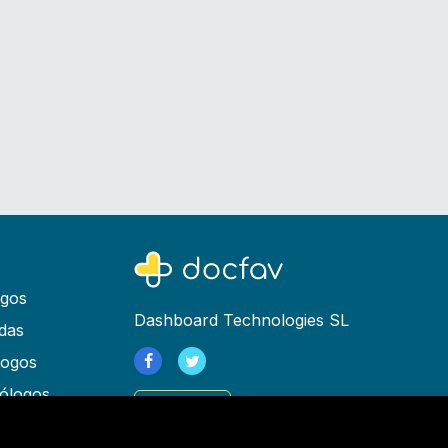
ogos
Dashboard Technologies SL
das
logos
ólogos
Registrarse
as