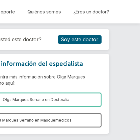
Soporte
Quiénes somos
¿Eres un doctor?
Reservar cita
sted este doctor?
Soy este doctor
información del especialista
ntra más información sobre Olga Marques
no aquí:
Olga Marques Serrano en
Doctoralia
a Marques Serrano en
Masquemedicos