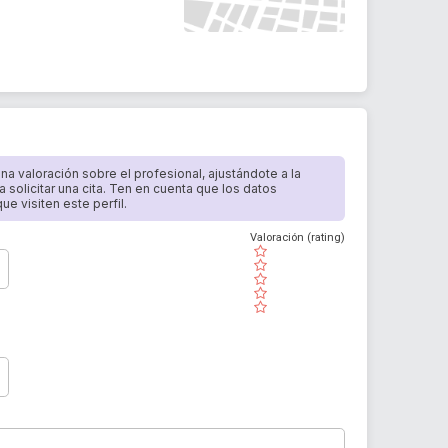
 una valoración sobre el profesional, ajustándote a la
a solicitar una cita. Ten en cuenta que los datos
e visiten este perfil.
Valoración (rating)
( )
( )
( )
( )
( )