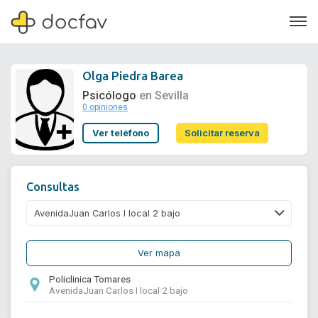
Olga Piedra Barea
Psicólogo
en Sevilla
0 opiniones
Soporte
Ver teléfono
Solicitar reserva
Quiénes somos
¿Eres un doctor?
Consultas
Ver mapa
Policlinica Tomares
AvenidaJuan Carlos I local 2 bajo