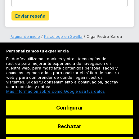
Enviar reseña
Página de inicio
Psicólogo en Sevilla
Olga Piedra Barea
Personalizamos tu experiencia
En docfav utilizamos cookies y otras tecnologías de
rastreo para mejorar tu experiencia de navegación en
nuestra web, para mostrarte contenidos personalizados y
anuncios segmentados, para analizar el tráfico de nuestra
Registrarse
web y para comprender de donde llegan nuestros
visitantes. Si das tu consentimiento a continuación, docfav
Docfav
usará cookies y datos:
Más información sobre cómo Google usa tus datos
Recursos
Configurar
Para doctores
Especialistas
Rechazar