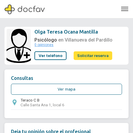
Olga Teresa Ocana Mantilla
Psicólogo
en Villanueva del Pardillo
0 opiniones
Soporte
Ver teléfono
Solicitar reserva
Quiénes somos
¿Eres un doctor?
Consultas
Ver mapa
Teraco C B
Calle Santa Ana 1, local 6
Deja tu opinión sobre el profesional