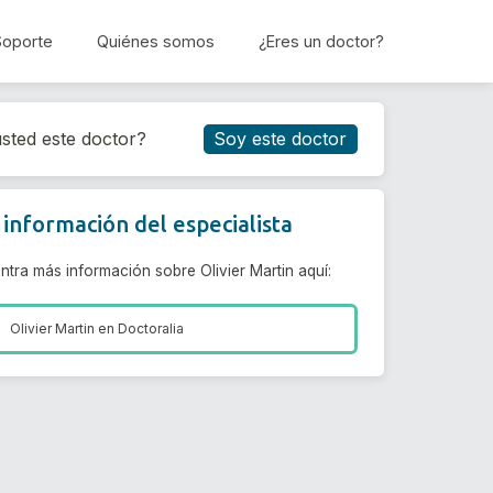
Soporte
Quiénes somos
¿Eres un doctor?
Reservar cita
sted este doctor?
Soy este doctor
información del especialista
ntra más información sobre Olivier Martin aquí:
Olivier Martin en
Doctoralia