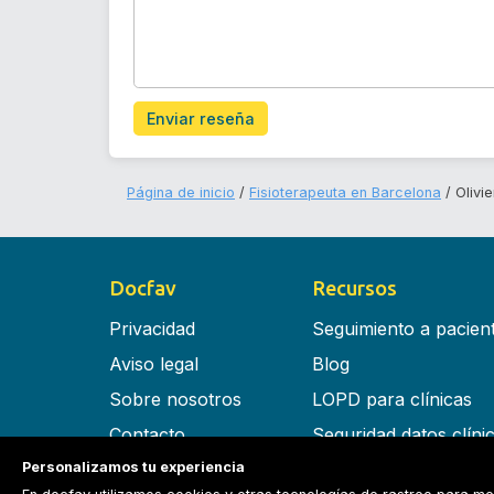
Enviar reseña
Página de inicio
Fisioterapeuta en Barcelona
Olivie
Docfav
Recursos
Privacidad
Seguimiento a pacien
Aviso legal
Blog
Sobre nosotros
LOPD para clínicas
Contacto
Seguridad datos clíni
Personalizamos tu experiencia
Términos y condiciones
Software para clínica