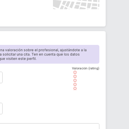
 una valoración sobre el profesional, ajustándote a la
a solicitar una cita. Ten en cuenta que los datos
e visiten este perfil.
Valoración (rating)
( )
( )
( )
( )
( )