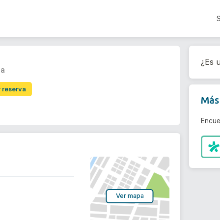
¿Es u
na
r reserva
Más 
Encue
Ver mapa