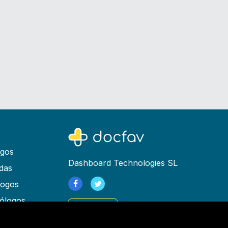
ogos
Dashboard Technologies SL
das
logos
ólogos
Registrarse
as