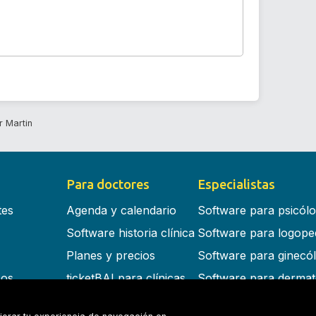
r Martin
Para doctores
Especialistas
tes
Agenda y calendario
Software para psicól
Software historia clínica
Software para logope
Planes y precios
Software para ginecó
cos
ticketBAI para clínicas
Software para dermat
s en la nube
Software para dentist