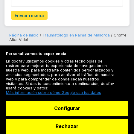
Enviar reseña
Página de inicio
Traumatólogo en Palma de Mallorca
Onofre
Alba Vidal
Personalizamos tu experiencia
En docfav utilizamos cookies y otras tecnologías de
rastreo para mejorar tu experiencia de navegación en
nuestra web, para mostrarte contenidos personalizados y
anuncios segmentados, para analizar el tráfico de nuestra
Registrarse
web y para comprender de donde llegan nuestros
visitantes. Si das tu consentimiento a continuación, docfav
Docfav
usará cookies y datos:
Más información sobre cómo Google usa tus datos
Recursos
Configurar
Para doctores
Especialistas
Rechazar