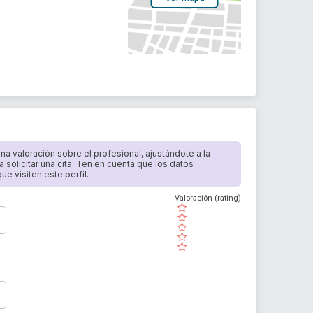
 una valoración sobre el profesional, ajustándote a la
a solicitar una cita. Ten en cuenta que los datos
e visiten este perfil.
Valoración (rating)
( )
( )
( )
( )
( )