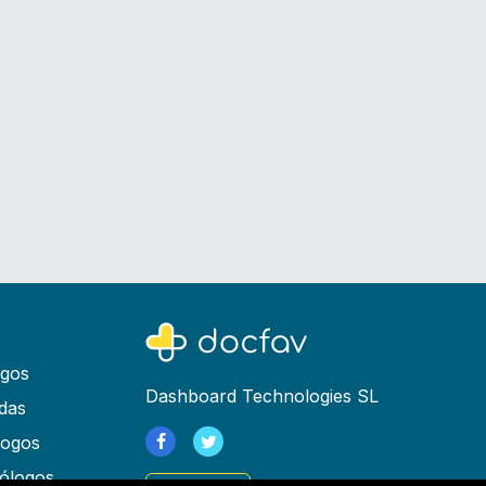
ogos
Dashboard Technologies SL
das
logos
ólogos