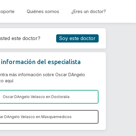
Soporte
Quiénes somos
¿Eres un doctor?
Reservar cita
sted este doctor?
Soy este doctor
información del especialista
ntra más información sobre Oscar DAngelo
co aquí:
Oscar DAngelo Velasco en
Doctoralia
ar DAngelo Velasco en
Masquemedicos