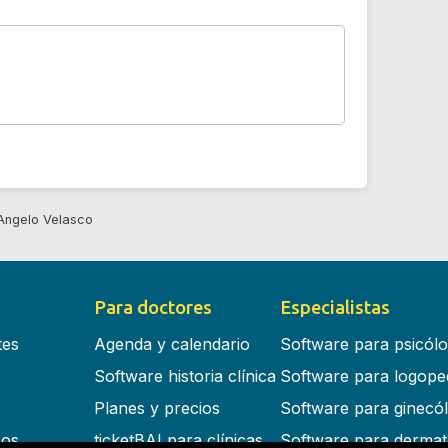
Angelo Velasco
Para doctores
Especialistas
tes
Agenda y calendario
Software para psicól
Software historia clínica
Software para logope
Planes y precios
Software para ginecó
cos
ticketBAI para clínicas
Software para dermat