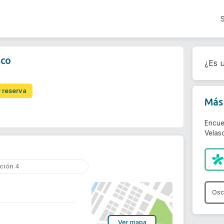
sco
¿Es u
r reserva
Más 
Encue
Velas
ción 4
Osc
Ver mapa