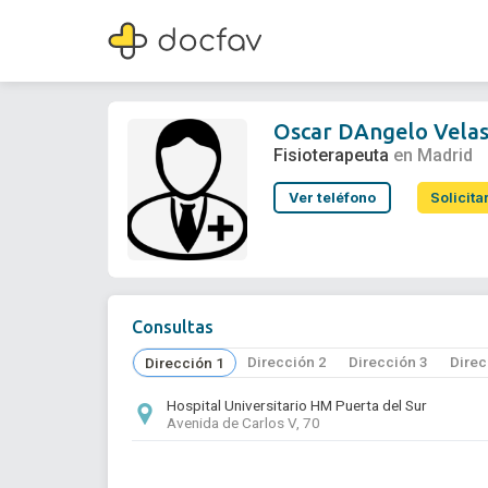
Oscar DAngelo Velasco
Fisioterapeuta
Oscar DAngelo Vela
Fisioterapeuta
en Madrid
Ver teléfono
Solicita
Consultas
Dirección 2
Dirección 3
Direc
Dirección 1
Hospital Universitario HM Puerta del Sur
Avenida de Carlos V, 70