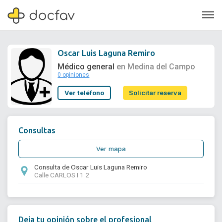
Oscar Luis Laguna Remiro
Médico general
en Medina del Campo
0 opiniones
Soporte
Ver teléfono
Solicitar reserva
Quiénes somos
¿Eres un doctor?
Consultas
Ver mapa
Consulta de Oscar Luis Laguna Remiro
Calle CARLOS I 1 2
Deja tu opinión sobre el profesional