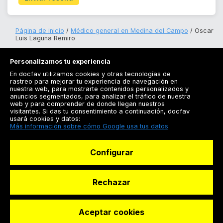
Página de inicio
Médico general en Medina del Campo
Oscar
Luis Laguna Remiro
Personalizamos tu experiencia
En docfav utilizamos cookies y otras tecnologías de
rastreo para mejorar tu experiencia de navegación en
nuestra web, para mostrarte contenidos personalizados y
anuncios segmentados, para analizar el tráfico de nuestra
Registrarse
web y para comprender de donde llegan nuestros
visitantes. Si das tu consentimiento a continuación, docfav
Docfav
usará cookies y datos:
Más información sobre cómo Google usa tus datos
Recursos
Configurar
Para doctores
Especialistas
Rechazar
Aceptar cookies
© Dashboard Technologies S.L