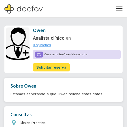
Owen
Analista clínico
en
0 opiniones
Soporte
Owen también ofrece video consulta
Quiénes somos
Solicitar reserva
¿Eres un doctor?
Sobre
Owen
Estamos esperando a que Owen rellene estos datos
Consultas
Clinica Practica