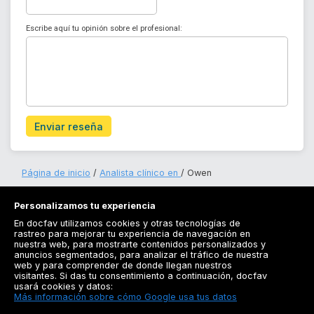
Escribe aquí tu opinión sobre el profesional:
Enviar reseña
Página de inicio
Analista clínico en
Owen
Personalizamos tu experiencia
En docfav utilizamos cookies y otras tecnologías de
rastreo para mejorar tu experiencia de navegación en
nuestra web, para mostrarte contenidos personalizados y
anuncios segmentados, para analizar el tráfico de nuestra
Registrarse
web y para comprender de donde llegan nuestros
visitantes. Si das tu consentimiento a continuación, docfav
Docfav
usará cookies y datos:
Más información sobre cómo Google usa tus datos
Recursos