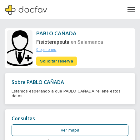
PABLO CAÑADA
Fisioterapeuta
en Salamanca
0 opiniones
Soporte
Solicitar reserva
Quiénes somos
¿Eres un doctor?
Sobre
PABLO CAÑADA
Estamos esperando a que PABLO CAÑADA rellene estos
datos
Consultas
Ver mapa