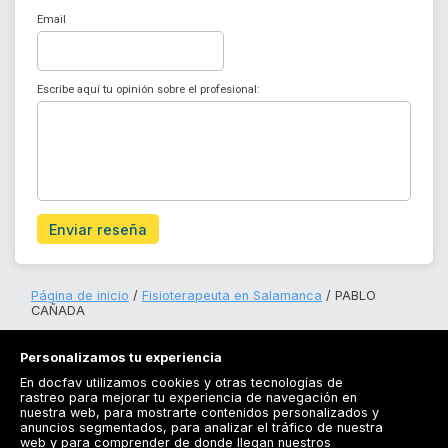
Email
Escribe aquí tu opinión sobre el profesional:
Enviar reseña
Página de inicio
Fisioterapeuta en Salamanca
PABLO
CAÑADA
Personalizamos tu experiencia
En docfav utilizamos cookies y otras tecnologías de
rastreo para mejorar tu experiencia de navegación en
nuestra web, para mostrarte contenidos personalizados y
anuncios segmentados, para analizar el tráfico de nuestra
Registrarse
web y para comprender de donde llegan nuestros