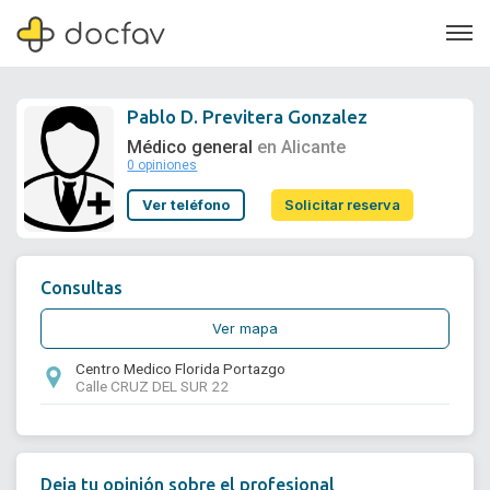
Pablo D. Previtera Gonzalez
Médico general
en Alicante
0 opiniones
Soporte
Ver teléfono
Solicitar reserva
Quiénes somos
¿Eres un doctor?
Consultas
Ver mapa
Centro Medico Florida Portazgo
Calle CRUZ DEL SUR 22
Deja tu opinión sobre el profesional