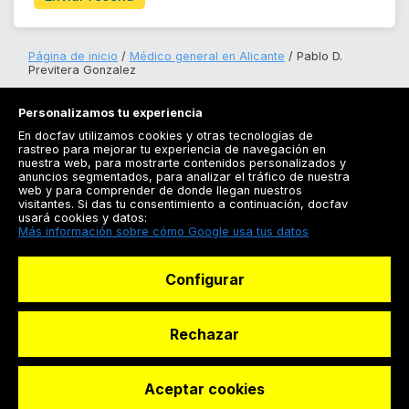
Página de inicio
Médico general en Alicante
Pablo D.
Previtera Gonzalez
Personalizamos tu experiencia
En docfav utilizamos cookies y otras tecnologías de
rastreo para mejorar tu experiencia de navegación en
nuestra web, para mostrarte contenidos personalizados y
anuncios segmentados, para analizar el tráfico de nuestra
Registrarse
web y para comprender de donde llegan nuestros
visitantes. Si das tu consentimiento a continuación, docfav
Docfav
usará cookies y datos:
Más información sobre cómo Google usa tus datos
Recursos
Configurar
Para doctores
Especialistas
Rechazar
Aceptar cookies
© Dashboard Technologies S.L