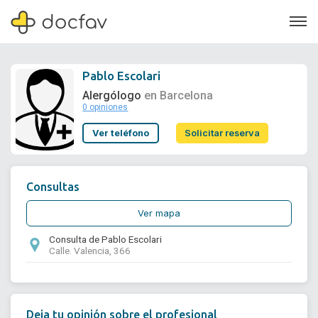
Pablo Escolari
Alergólogo
en Barcelona
0 opiniones
Soporte
Ver teléfono
Solicitar reserva
Quiénes somos
¿Eres un doctor?
Consultas
Ver mapa
Consulta de Pablo Escolari
Calle. Valencia, 366
Deja tu opinión sobre el profesional