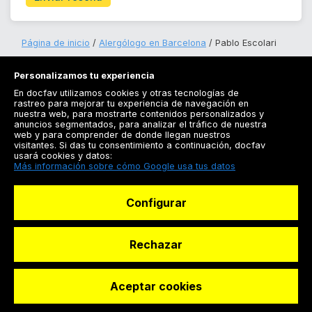
Página de inicio
Alergólogo en Barcelona
Pablo Escolari
Personalizamos tu experiencia
En docfav utilizamos cookies y otras tecnologías de
rastreo para mejorar tu experiencia de navegación en
nuestra web, para mostrarte contenidos personalizados y
anuncios segmentados, para analizar el tráfico de nuestra
Registrarse
web y para comprender de donde llegan nuestros
visitantes. Si das tu consentimiento a continuación, docfav
Docfav
usará cookies y datos:
Más información sobre cómo Google usa tus datos
Recursos
Configurar
Para doctores
Especialistas
Rechazar
Aceptar cookies
© Dashboard Technologies S.L
Solicitar reserva