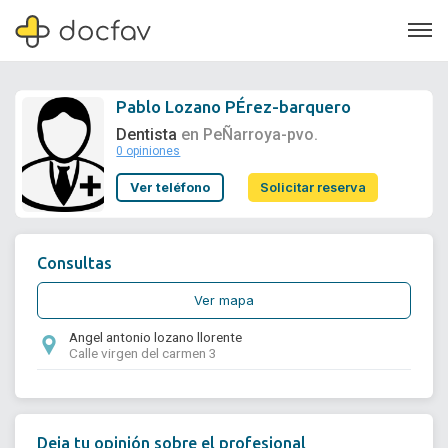
Pablo Lozano PÉrez-barquero
Dentista
en PeÑarroya-pvo.
0 opiniones
Soporte
Ver teléfono
Solicitar reserva
Quiénes somos
¿Eres un doctor?
Consultas
Ver mapa
Angel antonio lozano llorente
Calle virgen del carmen 3
Deja tu opinión sobre el profesional