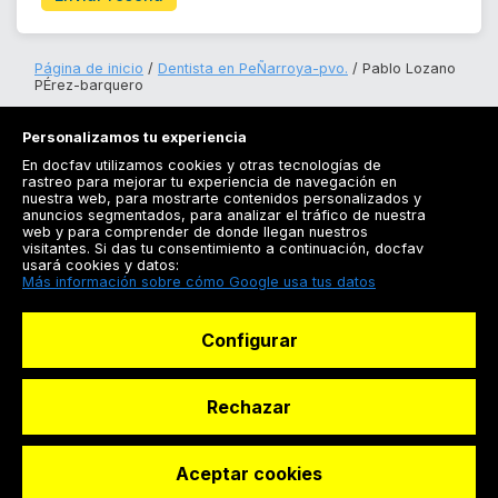
Página de inicio
Dentista en PeÑarroya-pvo.
Pablo Lozano
PÉrez-barquero
Personalizamos tu experiencia
En docfav utilizamos cookies y otras tecnologías de
rastreo para mejorar tu experiencia de navegación en
nuestra web, para mostrarte contenidos personalizados y
anuncios segmentados, para analizar el tráfico de nuestra
Registrarse
web y para comprender de donde llegan nuestros
visitantes. Si das tu consentimiento a continuación, docfav
Docfav
usará cookies y datos:
Más información sobre cómo Google usa tus datos
Recursos
Configurar
Para doctores
Especialistas
Rechazar
Aceptar cookies
© Dashboard Technologies S.L