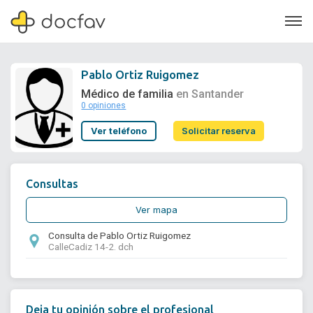
Pablo Ortiz Ruigomez
Médico de familia
en Santander
0 opiniones
Soporte
Ver teléfono
Solicitar reserva
Quiénes somos
¿Eres un doctor?
Consultas
Ver mapa
Consulta de Pablo Ortiz Ruigomez
CalleCadiz 14-2. dch
Deja tu opinión sobre el profesional