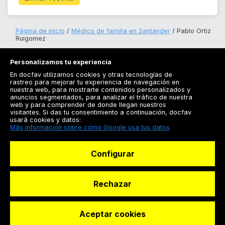
Página de inicio
Médico de familia en Santander
Pablo Ortiz
Ruigomez
Personalizamos tu experiencia
En docfav utilizamos cookies y otras tecnologías de
rastreo para mejorar tu experiencia de navegación en
nuestra web, para mostrarte contenidos personalizados y
anuncios segmentados, para analizar el tráfico de nuestra
Registrarse
web y para comprender de donde llegan nuestros
visitantes. Si das tu consentimiento a continuación, docfav
Docfav
usará cookies y datos:
Más información sobre cómo Google usa tus datos
Recursos
Configurar
Para doctores
Especialistas
Rechazar
Aceptar cookies
© Dashboard Technologies S.L