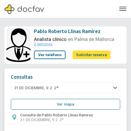
Pablo Roberto Llinas Ramirez
Analista clínico
en Palma de Mallorca
0 opiniones
Soporte
Ver teléfono
Solicitar reserva
Quiénes somos
¿Eres un doctor?
Consultas
Ver mapa
Consulta de Pablo Roberto Llinas Ramirez
31 DE DICIEMBRE, 9 2. 2ª