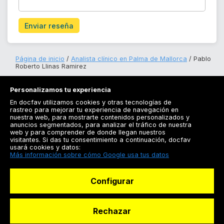
Enviar reseña
Página de inicio
Analista clínico en Palma de Mallorca
Pablo
Roberto Llinas Ramirez
Personalizamos tu experiencia
En docfav utilizamos cookies y otras tecnologías de
rastreo para mejorar tu experiencia de navegación en
nuestra web, para mostrarte contenidos personalizados y
anuncios segmentados, para analizar el tráfico de nuestra
Registrarse
web y para comprender de donde llegan nuestros
visitantes. Si das tu consentimiento a continuación, docfav
Docfav
usará cookies y datos:
Más información sobre cómo Google usa tus datos
Recursos
Configurar
Para doctores
Especialistas
Rechazar