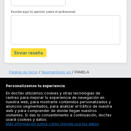
Escribe aquí tu opinión sobre el profesional:
Enviar reseña
Página de inicio
Reumatólogo en
PAMELA
Personalizamos tu experiencia
En docfav utilizamos cookies y otras tecnologías de
rastreo para mejorar tu experiencia de navegación en
nuestra web, para mostrarte contenidos personalizados y
anuncios segmentados, para analizar el tráfico de nuestra
Registrarse
web y para comprender de donde llegan nuestros
visitantes. Si das tu consentimiento a continuación, docfav
Docfav
usará cookies y datos:
Más información sobre cómo Google usa tus datos
Recursos