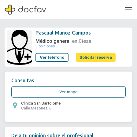
Pascual Munoz Campos
Médico general
en Cieza
0 opiniones
Soporte
Ver teléfono
Solicitar reserva
Quiénes somos
¿Eres un doctor?
Consultas
Ver mapa
Clinica San Bartolome
Calle Mesones, 6
Deja tu opinión sobre el profesional