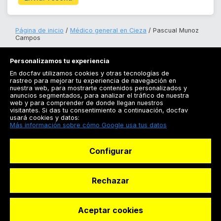
Página de inicio
Médico general en Cieza
Pascual Munoz
Campos
Personalizamos tu experiencia
En docfav utilizamos cookies y otras tecnologías de
rastreo para mejorar tu experiencia de navegación en
nuestra web, para mostrarte contenidos personalizados y
anuncios segmentados, para analizar el tráfico de nuestra
Registrarse
web y para comprender de donde llegan nuestros
visitantes. Si das tu consentimiento a continuación, docfav
Docfav
usará cookies y datos:
Más información sobre cómo Google usa tus datos
Recursos
Configurar
Para doctores
Especialistas
Rechazar
Aceptar cookies
© Dashboard Technologies S.L