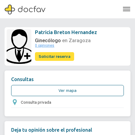
Patricia Breton Hernandez
Ginecólogo
en Zaragoza
0 opiniones
Soporte
Solicitar reserva
Quiénes somos
¿Eres un doctor?
Consultas
Ver mapa
Consulta privada
Deja tu opinión sobre el profesional