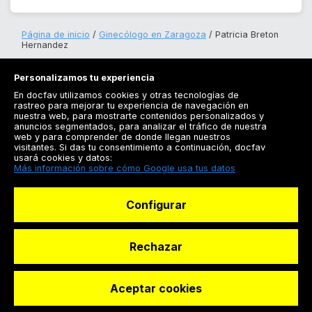
Página de inicio
Ginecólogo en Zaragoza
Patricia Breton
Hernandez
Personalizamos tu experiencia
En docfav utilizamos cookies y otras tecnologías de
rastreo para mejorar tu experiencia de navegación en
nuestra web, para mostrarte contenidos personalizados y
anuncios segmentados, para analizar el tráfico de nuestra
Registrarse
web y para comprender de donde llegan nuestros
visitantes. Si das tu consentimiento a continuación, docfav
Docfav
usará cookies y datos:
Más información sobre cómo Google usa tus datos
Recursos
Configurar
Para doctores
Especialistas
Rechazar
Aceptar cookies
© Dashboard Technologies S.L
Solicitar reserva