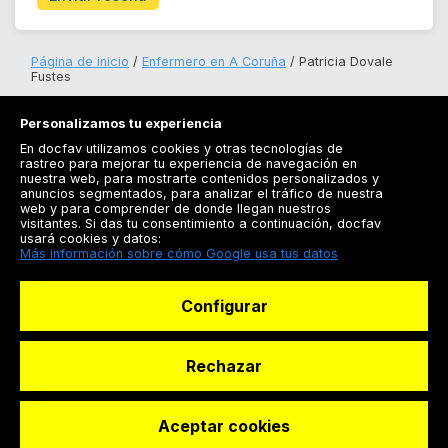
Página de inicio
Enfermero en A Coruña
Patricia Dovale
Fustes
Personalizamos tu experiencia
En docfav utilizamos cookies y otras tecnologías de
rastreo para mejorar tu experiencia de navegación en
nuestra web, para mostrarte contenidos personalizados y
anuncios segmentados, para analizar el tráfico de nuestra
Registrarse
web y para comprender de donde llegan nuestros
visitantes. Si das tu consentimiento a continuación, docfav
Docfav
usará cookies y datos:
Más información sobre cómo Google usa tus datos
Recursos
Configurar
Para doctores
Especialistas
Rechazar
Aceptar cookies
© Dashboard Technologies S.L