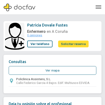
Patricia Dovale Fustes
Enfermero
en A Coruña
0 opiniones
Soporte
Ver teléfono
Solicitar reserva
Quiénes somos
¿Eres un doctor?
Consultas
Ver mapa
Policlinica Assistens, S.L.
Calle Federico Garcia 4 Bajos. Edif. Multiusos ESVIDA.
Deja tu opinión sobre el profesional