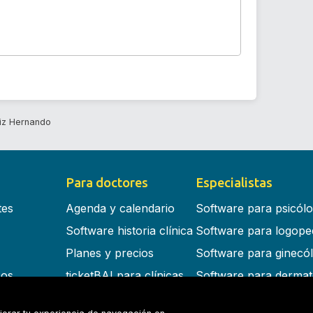
riz Hernando
Para doctores
Especialistas
tes
Agenda y calendario
Software para psicól
Software historia clínica
Software para logope
Planes y precios
Software para ginecó
cos
ticketBAI para clínicas
Software para dermat
s en la nube
Software para dentist