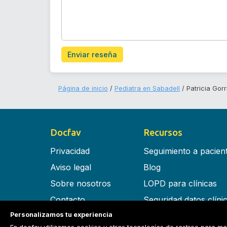
Enviar reseña
Página de inicio
Pediatra en Sabadell
Patricia Gor
Docfav
Recursos
Privacidad
Seguimiento a pacien
Aviso legal
Blog
Sobre nosotros
LOPD para clínicas
Contacto
Seguridad datos clíni
Personalizamos tu experiencia
Términos y condiciones
Software para clínica