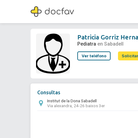
Patricia Gorriz Hernando
Pediatra
Patricia Gorriz Hern
Pediatra
en Sabadell
Ver teléfono
Solicita
Consultas
Institut de la Dona Sabadell
Via alexandra, 24-26 baixos 3er