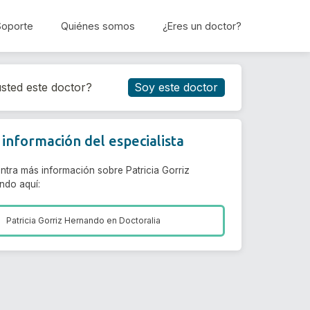
Soporte
Quiénes somos
¿Eres un doctor?
Reservar cita
sted este doctor?
Soy este doctor
información del especialista
ntra más información sobre Patricia Gorriz
ndo aquí:
Patricia Gorriz Hernando en
Doctoralia