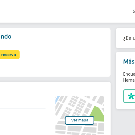
ando
¿Es u
r reserva
Más 
Encue
Herna
Ver mapa