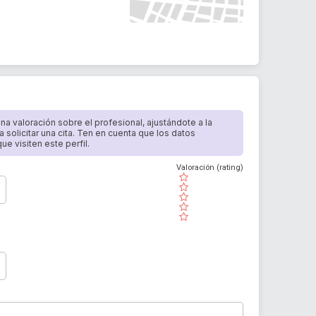
 una valoración sobre el profesional, ajustándote a la
a solicitar una cita. Ten en cuenta que los datos
e visiten este perfil.
Valoración (rating)
( )
( )
( )
( )
( )