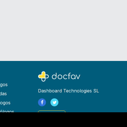
ogos
Dashboard Technologies SL
das
logos
ólogos
Registrarse
as