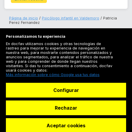
Página de inicio
Psicólogo infantil en Valdemoro
Patricia
Perez Fernandez
Personalizamos tu experiencia
En docfav utilizamos cookies y otras tecnologías de
rastreo para mejorar tu experiencia de navegación en
nuestra web, para mostrarte contenidos personalizados y
anuncios segmentados, para analizar el tráfico de nuestra
Registrarse
web y para comprender de donde llegan nuestros
visitantes. Si das tu consentimiento a continuación, docfav
Docfav
usará cookies y datos:
Más información sobre cómo Google usa tus datos
Recursos
Configurar
Para doctores
Especialistas
Rechazar
Aceptar cookies
© Dashboard Technologies S.L