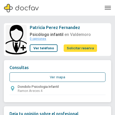
Patricia Perez Fernandez
Psicólogo infantil
en Valdemoro
0 opiniones
Soporte
Ver teléfono
Solicitar reserva
Quiénes somos
¿Eres un doctor?
Consultas
Ver mapa
Dondolo Psicologia Infantil
Ramon Areces 4
Deja tu opinión sobre el profesional