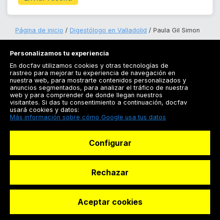
Página de inicio
Digestólogo en Valladolid
Paula Gil Simon
Personalizamos tu experiencia
En docfav utilizamos cookies y otras tecnologías de
rastreo para mejorar tu experiencia de navegación en
nuestra web, para mostrarte contenidos personalizados y
anuncios segmentados, para analizar el tráfico de nuestra
Registrarse
web y para comprender de donde llegan nuestros
visitantes. Si das tu consentimiento a continuación, docfav
Docfav
usará cookies y datos:
Más información sobre cómo Google usa tus datos
Recursos
Configurar
Para doctores
Especialistas
Rechazar
Aceptar cookies
© Dashboard Technologies S.L
Solicitar reserva