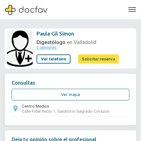
Paula Gil Simon
Digestólogo
en Valladolid
0 opiniones
Soporte
Ver teléfono
Solicitar reserva
Quiénes somos
¿Eres un doctor?
Consultas
Ver mapa
Centro Medico
Calle Fidel Recio 1, Sanatorio Sagrado Corazon
Deja tu opinión sobre el profesional