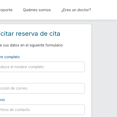
Soporte
Quiénes somos
¿Eres un doctor?
Reservar cita
icitar reserva de cita
e sus datos en el siguiente formulario:
re completo
ono