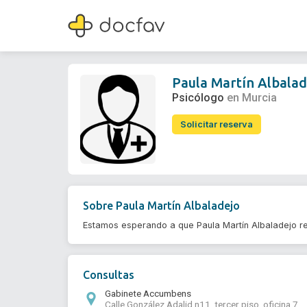
Paula Martín Albaladejo
Psicólogo
Paula Martín Albalad
Psicólogo
en Murcia
Solicitar reserva
Sobre
Paula Martín Albaladejo
Estamos esperando a que Paula Martín Albaladejo re
Consultas
Gabinete Accumbens
Calle González Adalid n11, tercer piso, oficina 7