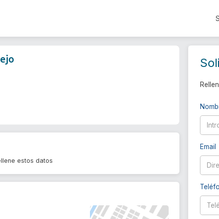
ejo
Sol
Rellen
Nomb
Email
llene estos datos
Teléf