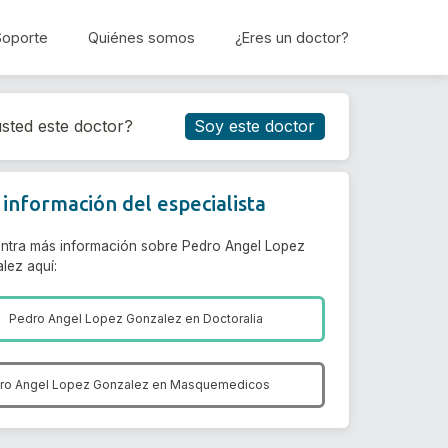
Soporte
Quiénes somos
¿Eres un doctor?
Reservar cita
sted este doctor?
Soy este doctor
información del especialista
ntra más información sobre Pedro Angel Lopez
lez aquí:
Pedro Angel Lopez Gonzalez en
Doctoralia
ro Angel Lopez Gonzalez en
Masquemedicos