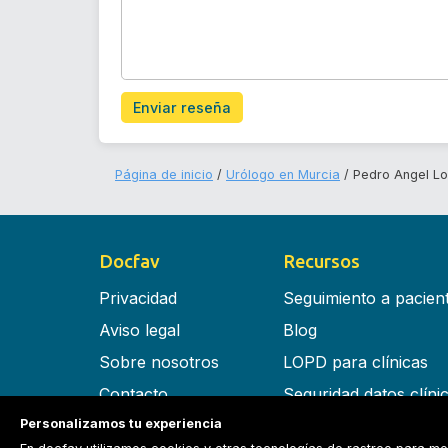
Enviar reseña
Página de inicio
Urólogo en Murcia
Pedro Angel L
Docfav
Recursos
Privacidad
Seguimiento a pacien
Aviso legal
Blog
Sobre nosotros
LOPD para clínicas
Contacto
Seguridad datos clíni
Personalizamos tu experiencia
Términos y condiciones
Software para clínica