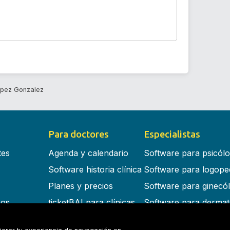
opez Gonzalez
Para doctores
Especialistas
tes
Agenda y calendario
Software para psicól
Software historia clínica
Software para logope
Planes y precios
Software para ginecó
cos
ticketBAI para clínicas
Software para dermat
s en la nube
Software para dentist