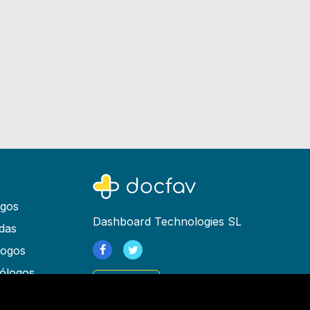
ogos
Dashboard Technologies SL
das
logos
ólogos
Registrarse
as