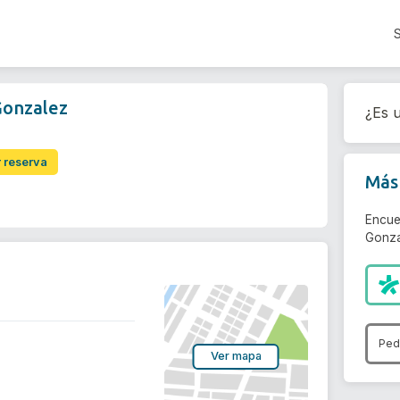
Gonzalez
¿Es u
r reserva
Más 
Encue
Gonza
Ped
Ver mapa