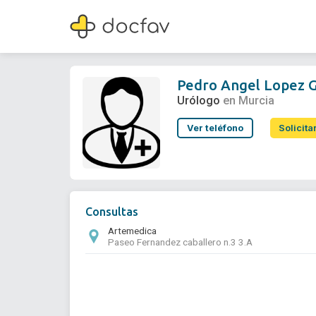
Pedro Angel Lopez Gonzalez
Urólogo
Pedro Angel Lopez 
Urólogo
en Murcia
Ver teléfono
Solicita
Consultas
Artemedica
Paseo Fernandez caballero n.3 3.A