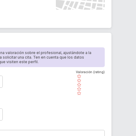
 una valoración sobre el profesional, ajustándote a la
a solicitar una cita. Ten en cuenta que los datos
e visiten este perfil.
Valoración (rating)
( )
( )
( )
( )
( )