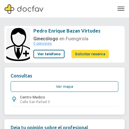
Pedro Enrique Bazan Virtudes
Ginecólogo
en Fuengirola
0 opiniones
Soporte
Ver teléfono
Solicitar reserva
Quiénes somos
¿Eres un doctor?
Consultas
Ver mapa
Centro Medico
Calle San Rafael 3
Deja tu opinión sobre el profesional