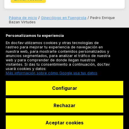
Página de inicio
Ginecólogo en Fuengirola
Pedro Enrique
Bazan Virtudes
Personalizamos tu experiencia
En docfav utilizamos cookies y otras tecnologías de
rastreo para mejorar tu experiencia de navegación en
nuestra web, para mostrarte contenidos personalizados y
anuncios segmentados, para analizar el tráfico de nuestra
Registrarse
web y para comprender de donde llegan nuestros
visitantes. Si das tu consentimiento a continuación, docfav
Docfav
usará cookies y datos:
Más información sobre cómo Google usa tus datos
Recursos
Configurar
Para doctores
Especialistas
Rechazar
Aceptar cookies
© Dashboard Technologies S.L