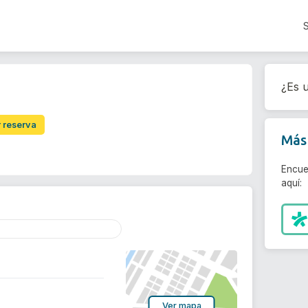
¿Es u
r reserva
Más 
Encue
aquí:
Ver mapa