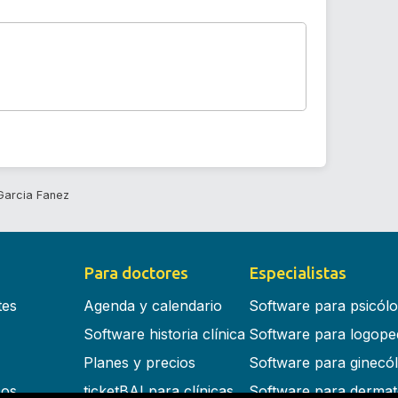
Garcia Fanez
Para doctores
Especialistas
tes
Agenda y calendario
Software para psicól
Software historia clínica
Software para logope
Planes y precios
Software para ginecó
cos
ticketBAI para clínicas
Software para dermat