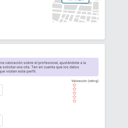
 una valoración sobre el profesional, ajustándote a la
a solicitar una cita. Ten en cuenta que los datos
e visiten este perfil.
Valoración (rating)
( )
( )
( )
( )
( )