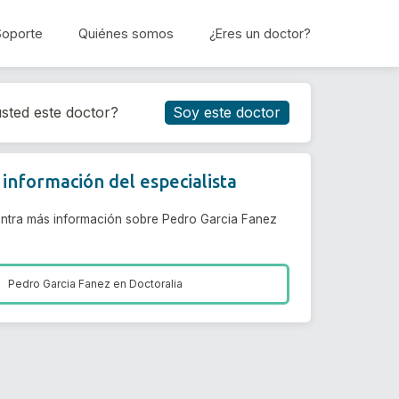
Soporte
Quiénes somos
¿Eres un doctor?
Reservar cita
sted este doctor?
Soy este doctor
información del especialista
ntra más información sobre Pedro Garcia Fanez
Pedro Garcia Fanez en
Doctoralia