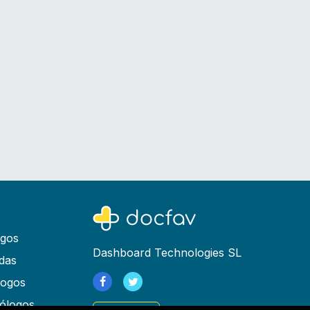
ogos
Dashboard Technologies SL
das
logos
ólogos