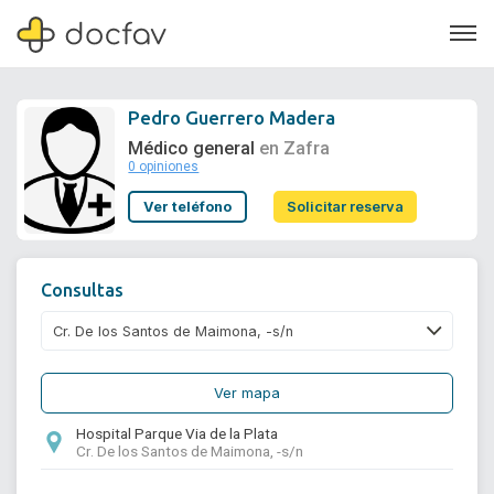
Pedro Guerrero Madera
Médico general
en Zafra
0 opiniones
Soporte
Ver teléfono
Solicitar reserva
Quiénes somos
¿Eres un doctor?
Consultas
Ver mapa
Hospital Parque Via de la Plata
Cr. De los Santos de Maimona, -s/n