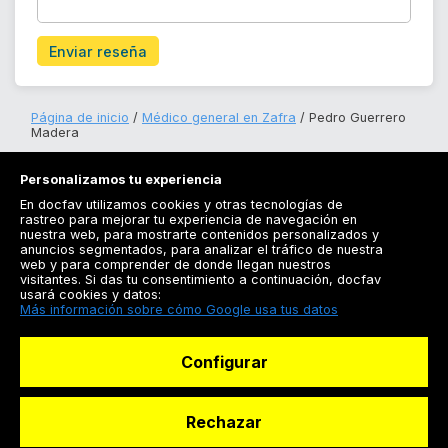
Enviar reseña
Página de inicio
Médico general en Zafra
Pedro Guerrero
Madera
Personalizamos tu experiencia
En docfav utilizamos cookies y otras tecnologías de
rastreo para mejorar tu experiencia de navegación en
nuestra web, para mostrarte contenidos personalizados y
anuncios segmentados, para analizar el tráfico de nuestra
Registrarse
web y para comprender de donde llegan nuestros
visitantes. Si das tu consentimiento a continuación, docfav
Docfav
usará cookies y datos:
Más información sobre cómo Google usa tus datos
Recursos
Configurar
Para doctores
Especialistas
Rechazar