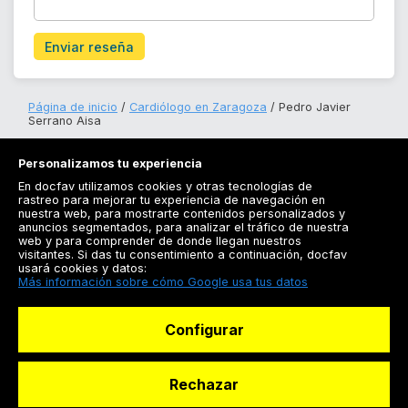
Enviar reseña
Página de inicio
Cardiólogo en Zaragoza
Pedro Javier
Serrano Aisa
Personalizamos tu experiencia
En docfav utilizamos cookies y otras tecnologías de
rastreo para mejorar tu experiencia de navegación en
nuestra web, para mostrarte contenidos personalizados y
anuncios segmentados, para analizar el tráfico de nuestra
Registrarse
web y para comprender de donde llegan nuestros
visitantes. Si das tu consentimiento a continuación, docfav
Docfav
usará cookies y datos:
Más información sobre cómo Google usa tus datos
Recursos
Configurar
Para doctores
Especialistas
Rechazar