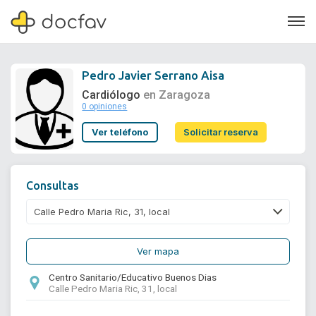
Pedro Javier Serrano Aisa
Cardiólogo
en Zaragoza
0 opiniones
Soporte
Ver teléfono
Solicitar reserva
Quiénes somos
¿Eres un doctor?
Consultas
Ver mapa
Centro Sanitario/Educativo Buenos Dias
Calle Pedro Maria Ric, 31, local