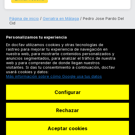
Página de inicio
Geriatra en Málaga
Pedro Jose Pardo Del
Cid
Personalizamos tu experiencia
En docfav utilizamos cookies y otras tecnologías de
rastreo para mejorar tu experiencia de navegación en
nuestra web, para mostrarte contenidos personalizados y
anuncios segmentados, para analizar el tráfico de nuestra
Registrarse
web y para comprender de donde llegan nuestros
visitantes. Si das tu consentimiento a continuación, docfav
Docfav
usará cookies y datos:
Más información sobre cómo Google usa tus datos
Recursos
Configurar
Para doctores
Especialistas
Rechazar
Aceptar cookies
© Dashboard Technologies S.L