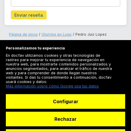
Enviar reseña
Página de inicio
Otorrino en Lugo
Pedro Juiz Lopez
Personalizamos tu experiencia
En docfav utilizamos cookies y otras tecnologías de
rastreo para mejorar tu experiencia de navegación en
nuestra web, para mostrarte contenidos personalizados y
anuncios segmentados, para analizar el tráfico de nuestra
Registrarse
web y para comprender de donde llegan nuestros
visitantes. Si das tu consentimiento a continuación, docfav
Docfav
usará cookies y datos:
Más información sobre cómo Google usa tus datos
Recursos
Configurar
Para doctores
Especialistas
Rechazar