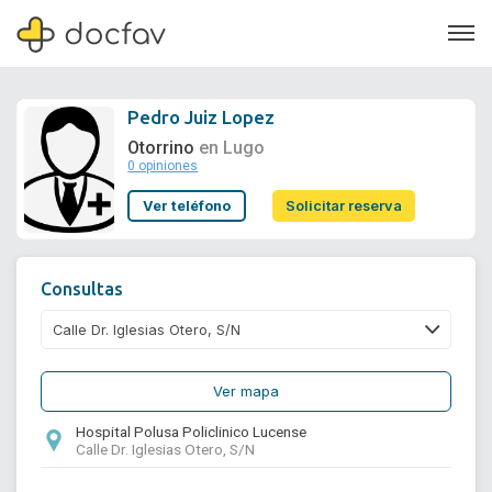
Pedro Juiz Lopez
Otorrino
en Lugo
0 opiniones
Soporte
Ver teléfono
Solicitar reserva
Quiénes somos
¿Eres un doctor?
Consultas
Ver mapa
Hospital Polusa Policlinico Lucense
Calle Dr. Iglesias Otero, S/N