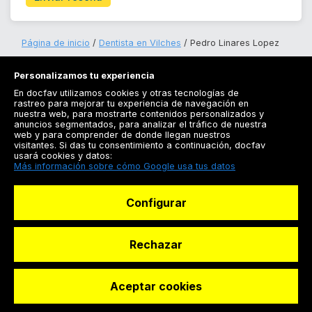
Página de inicio
Dentista en Vilches
Pedro Linares Lopez
Personalizamos tu experiencia
En docfav utilizamos cookies y otras tecnologías de
rastreo para mejorar tu experiencia de navegación en
nuestra web, para mostrarte contenidos personalizados y
anuncios segmentados, para analizar el tráfico de nuestra
Registrarse
web y para comprender de donde llegan nuestros
visitantes. Si das tu consentimiento a continuación, docfav
Docfav
usará cookies y datos:
Más información sobre cómo Google usa tus datos
Recursos
Configurar
Para doctores
Especialistas
Rechazar
Aceptar cookies
© Dashboard Technologies S.L
Solicitar reserva