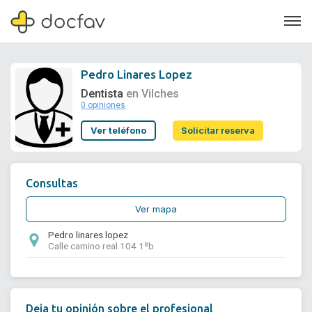
Pedro Linares Lopez
Dentista
en Vilches
0 opiniones
Soporte
Ver teléfono
Solicitar reserva
Quiénes somos
¿Eres un doctor?
Consultas
Ver mapa
Pedro linares lopez
Calle camino real 104 1ºb
Deja tu opinión sobre el profesional