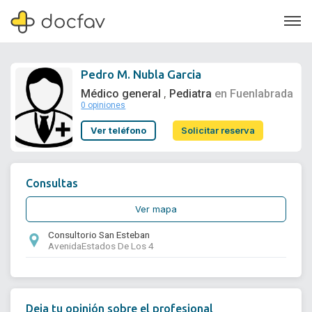
Pedro M. Nubla Garcia
Médico general
Pediatra
en Fuenlabrada
,
0 opiniones
Soporte
Ver teléfono
Solicitar reserva
Quiénes somos
¿Eres un doctor?
Consultas
Ver mapa
Consultorio San Esteban
AvenidaEstados De Los 4
Deja tu opinión sobre el profesional