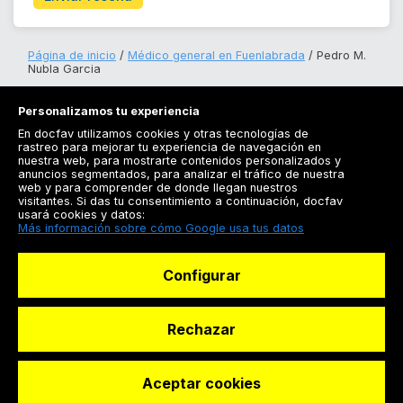
Página de inicio
Médico general en Fuenlabrada
Pedro M.
Nubla Garcia
Personalizamos tu experiencia
En docfav utilizamos cookies y otras tecnologías de
rastreo para mejorar tu experiencia de navegación en
nuestra web, para mostrarte contenidos personalizados y
anuncios segmentados, para analizar el tráfico de nuestra
Registrarse
web y para comprender de donde llegan nuestros
visitantes. Si das tu consentimiento a continuación, docfav
Docfav
usará cookies y datos:
Más información sobre cómo Google usa tus datos
Recursos
Configurar
Para doctores
Especialistas
Rechazar
Aceptar cookies
© Dashboard Technologies S.L