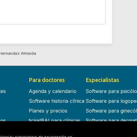
Hernandez Almeida
Para doctores
Especialistas
tes
Agenda y calendario
Software para psicól
Software historia clínica
Software para logope
Planes y precios
Software para ginecó
cos
ticketBAI para clínicas
Software para dermat
s en la nube
Software para dentist