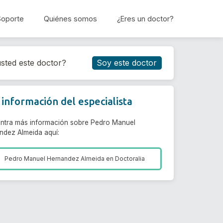
Soporte
Quiénes somos
¿Eres un doctor?
Reservar cita
sted este doctor?
Soy este doctor
información del especialista
ntra más información sobre Pedro Manuel
ndez Almeida aquí:
Pedro Manuel Hernandez Almeida en
Doctoralia