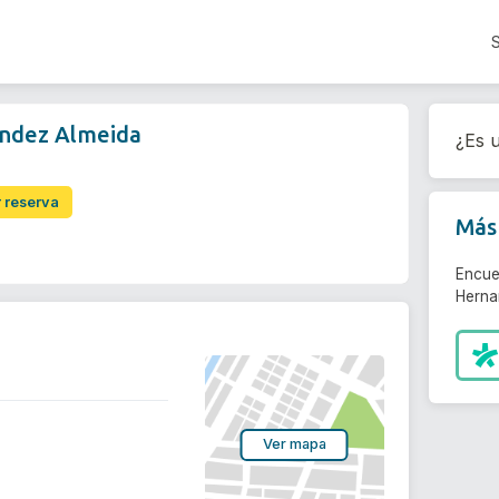
ndez Almeida
¿Es u
r reserva
Más 
Encue
Herna
Ver mapa