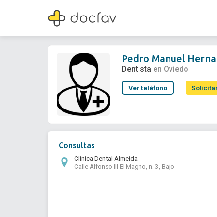
Pedro Manuel Hernandez Almeida
Dentista
Pedro Manuel Herna
Dentista
en Oviedo
Ver teléfono
Solicita
Consultas
Clinica Dental Almeida
Calle Alfonso III El Magno, n. 3, Bajo