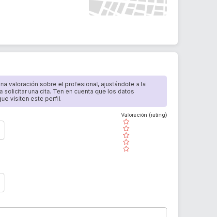
 una valoración sobre el profesional, ajustándote a la
a solicitar una cita. Ten en cuenta que los datos
e visiten este perfil.
Valoración (rating)
( )
( )
( )
( )
( )