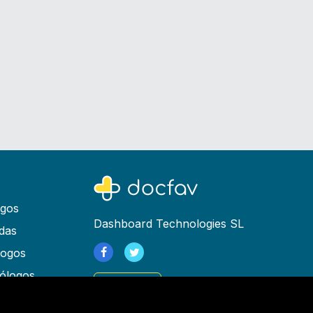
ogos
Dashboard Technologies SL
das
logos
ólogos
Registrarse
as