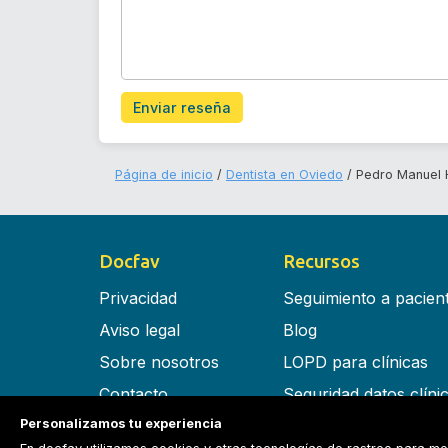
Enviar reseña
Página de inicio
Dentista en Oviedo
Pedro Manuel 
Docfav
Recursos
Privacidad
Seguimiento a pacien
Aviso legal
Blog
Sobre nosotros
LOPD para clínicas
Contacto
Seguridad datos clíni
Personalizamos tu experiencia
Términos y condiciones
Software para clínica