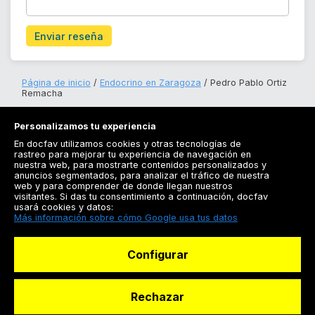
Enviar reseña
Página de inicio
Endocrino en Zaragoza
Pedro Pablo Ortiz
Remacha
Personalizamos tu experiencia
En docfav utilizamos cookies y otras tecnologías de
rastreo para mejorar tu experiencia de navegación en
nuestra web, para mostrarte contenidos personalizados y
anuncios segmentados, para analizar el tráfico de nuestra
Registrarse
web y para comprender de donde llegan nuestros
visitantes. Si das tu consentimiento a continuación, docfav
Docfav
usará cookies y datos:
Más información sobre cómo Google usa tus datos
Recursos
Configurar
Para doctores
Especialistas
Rechazar