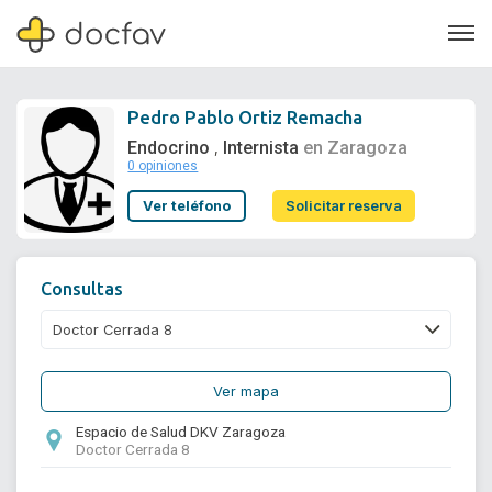
Pedro Pablo Ortiz Remacha
Endocrino
Internista
en Zaragoza
,
0 opiniones
Soporte
Ver teléfono
Solicitar reserva
Quiénes somos
¿Eres un doctor?
Consultas
Ver mapa
Espacio de Salud DKV Zaragoza
Doctor Cerrada 8