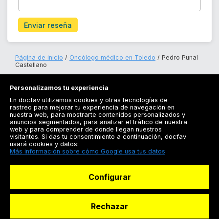
Enviar reseña
Página de inicio
Oncólogo médico en Toledo
Pedro Punal
Castellano
Personalizamos tu experiencia
En docfav utilizamos cookies y otras tecnologías de
rastreo para mejorar tu experiencia de navegación en
nuestra web, para mostrarte contenidos personalizados y
anuncios segmentados, para analizar el tráfico de nuestra
Registrarse
web y para comprender de donde llegan nuestros
visitantes. Si das tu consentimiento a continuación, docfav
Docfav
usará cookies y datos:
Más información sobre cómo Google usa tus datos
Recursos
Configurar
Para doctores
Especialistas
Rechazar