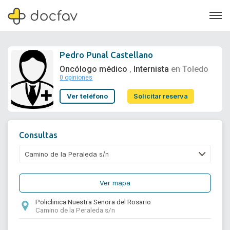
Pedro Punal Castellano
Oncólogo médico
Internista
en Toledo
,
0 opiniones
Soporte
Ver teléfono
Solicitar reserva
Quiénes somos
¿Eres un doctor?
Consultas
Ver mapa
Policlinica Nuestra Senora del Rosario
Camino de la Peraleda s/n