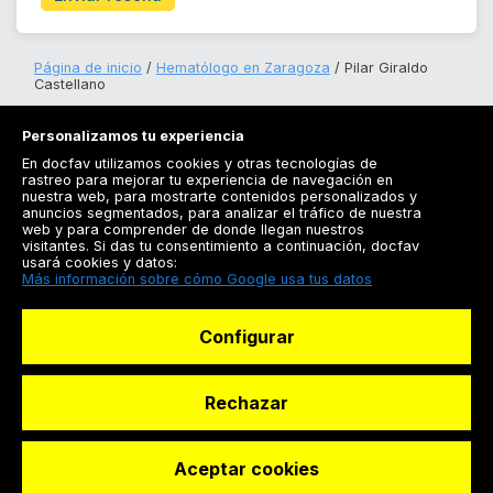
Página de inicio
Hematólogo en Zaragoza
Pilar Giraldo
Castellano
Personalizamos tu experiencia
En docfav utilizamos cookies y otras tecnologías de
rastreo para mejorar tu experiencia de navegación en
nuestra web, para mostrarte contenidos personalizados y
anuncios segmentados, para analizar el tráfico de nuestra
Registrarse
web y para comprender de donde llegan nuestros
visitantes. Si das tu consentimiento a continuación, docfav
Docfav
usará cookies y datos:
Más información sobre cómo Google usa tus datos
Recursos
Configurar
Para doctores
Especialistas
Rechazar
Aceptar cookies
© Dashboard Technologies S.L