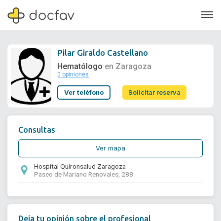
Pilar Giraldo Castellano
Hematólogo
en Zaragoza
0 opiniones
Soporte
Ver teléfono
Solicitar reserva
Quiénes somos
¿Eres un doctor?
Consultas
Ver mapa
Hospital Quironsalud Zaragoza
Paseo de Mariano Renovales, 288
Deja tu opinión sobre el profesional