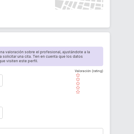
 una valoración sobre el profesional, ajustándote a la
a solicitar una cita. Ten en cuenta que los datos
e visiten este perfil.
Valoración (rating)
( )
( )
( )
( )
( )