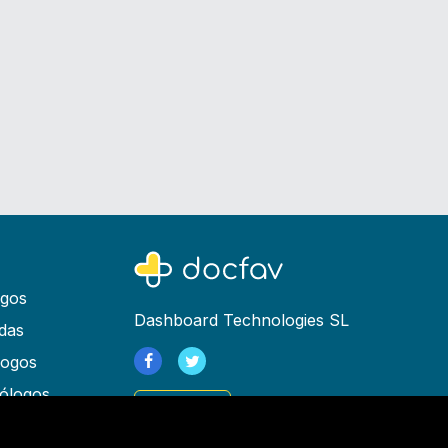
ogos
Dashboard Technologies SL
das
logos
ólogos
Registrarse
as