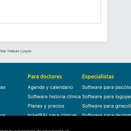
Pilar Habas Luque
Para doctores
Especialistas
tes
Agenda y calendario
Software para psicól
Software historia clínica
Software para logope
Planes y precios
Software para ginecó
cos
ticketBAI para clínicas
Software para dermat
s en la nube
Software para dentist