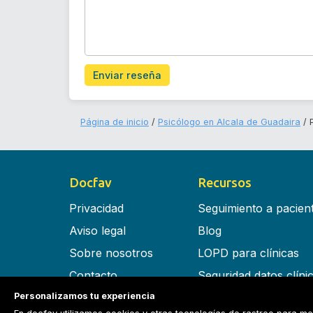
Enviar reseña
Página de inicio
Psicólogo en Alcala de Guadaira
Docfav
Recursos
Privacidad
Seguimiento a pacien
Aviso legal
Blog
Sobre nosotros
LOPD para clínicas
Contacto
Seguridad datos clíni
Personalizamos tu experiencia
Términos y condiciones
Software para clínica