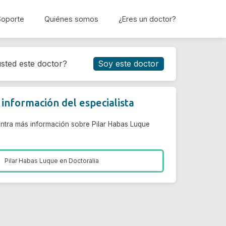
Soporte
Quiénes somos
¿Eres un doctor?
Reservar cita
sted este doctor?
Soy este doctor
información del especialista
ntra más información sobre Pilar Habas Luque
Pilar Habas Luque en
Doctoralia