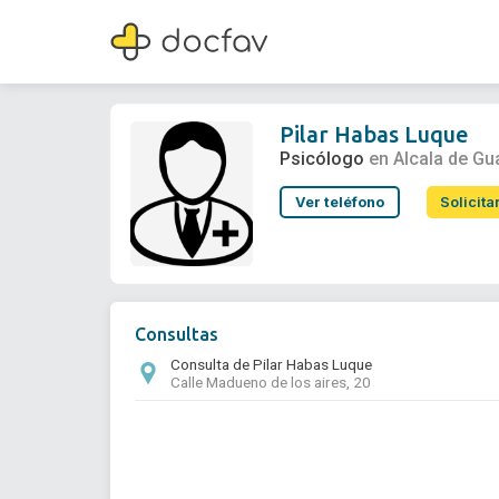
Pilar Habas Luque
Psicólogo
Pilar Habas Luque
Psicólogo
en Alcala de Gu
Ver teléfono
Solicita
Consultas
Consulta de Pilar Habas Luque
Calle Madueno de los aires, 20