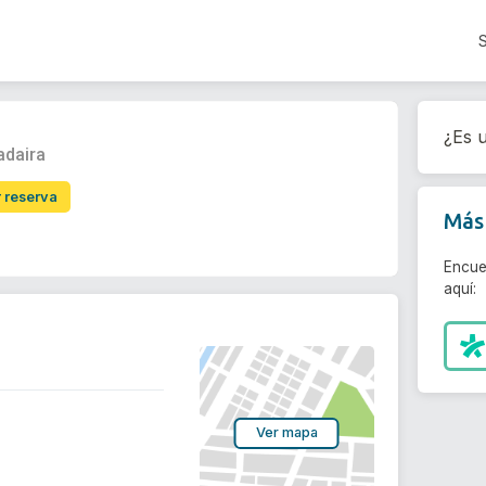
¿Es u
adaira
r reserva
Más 
Encue
aquí:
Ver mapa