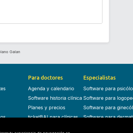
lano Galan
Para doctores
Especialistas
tes
Agenda y calendario
Software para psicól
Software historia clínica
Software para logope
Planes y precios
Software para ginecó
cos
ticketBAI para clínicas
Software para dermat
s en la nube
Software para dentist