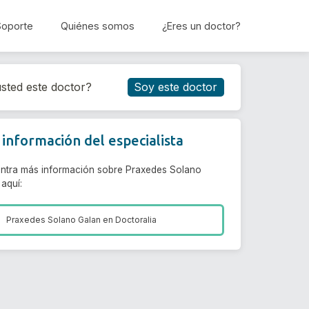
Soporte
Quiénes somos
¿Eres un doctor?
Reservar cita
sted este doctor?
Soy este doctor
información del especialista
ntra más información sobre Praxedes Solano
aquí:
Praxedes Solano Galan en
Doctoralia