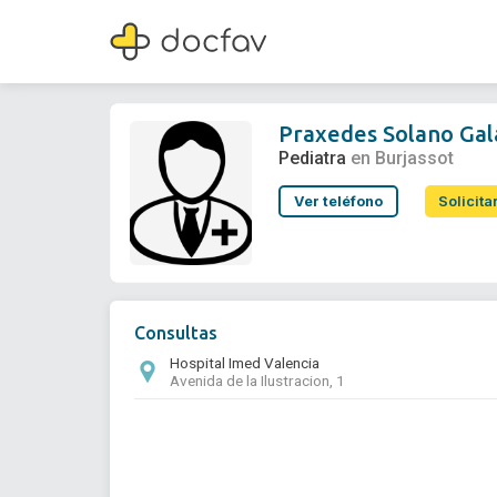
Praxedes Solano Galan
Pediatra
Praxedes Solano Gal
Pediatra
en Burjassot
Ver teléfono
Solicita
Consultas
Hospital Imed Valencia
Avenida de la Ilustracion, 1