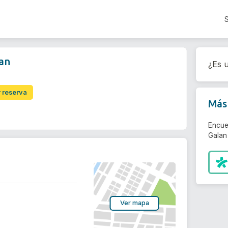
an
¿Es u
r reserva
Más 
Encue
Galan 
Ver mapa