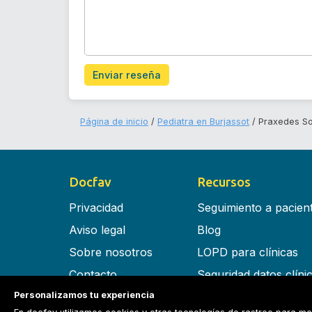
Enviar reseña
Página de inicio
Pediatra en Burjassot
Praxedes So
Docfav
Recursos
Privacidad
Seguimiento a pacien
Aviso legal
Blog
Sobre nosotros
LOPD para clínicas
Contacto
Seguridad datos clíni
Personalizamos tu experiencia
Términos y condiciones
Software para clínica