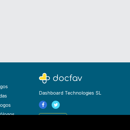
ogos
Dashboard Technologies SL
das
logos
ólogos
Registrarse
as