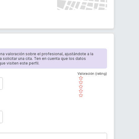
 una valoración sobre el profesional, ajustándote a la
a solicitar una cita. Ten en cuenta que los datos
e visiten este perfil.
Valoración (rating)
( )
( )
( )
( )
( )