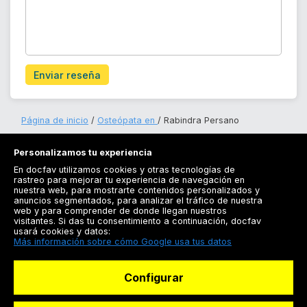
Enviar reseña
Página de inicio
Osteópata en
Rabindra Persano
Personalizamos tu experiencia
En docfav utilizamos cookies y otras tecnologías de
rastreo para mejorar tu experiencia de navegación en
nuestra web, para mostrarte contenidos personalizados y
anuncios segmentados, para analizar el tráfico de nuestra
Registrarse
web y para comprender de donde llegan nuestros
visitantes. Si das tu consentimiento a continuación, docfav
Docfav
usará cookies y datos:
Más información sobre cómo Google usa tus datos
Recursos
Configurar
Para doctores
Especialistas