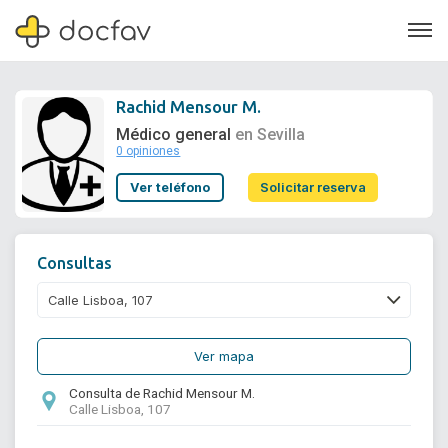
Rachid Mensour M.
Médico general
en Sevilla
0 opiniones
Soporte
Ver teléfono
Solicitar reserva
Quiénes somos
¿Eres un doctor?
Consultas
Ver mapa
Consulta de Rachid Mensour M.
Calle Lisboa, 107