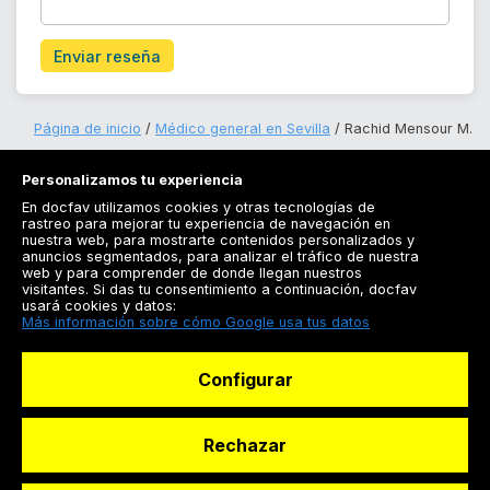
Enviar reseña
Página de inicio
Médico general en Sevilla
Rachid Mensour M.
Personalizamos tu experiencia
En docfav utilizamos cookies y otras tecnologías de
rastreo para mejorar tu experiencia de navegación en
nuestra web, para mostrarte contenidos personalizados y
anuncios segmentados, para analizar el tráfico de nuestra
Registrarse
web y para comprender de donde llegan nuestros
visitantes. Si das tu consentimiento a continuación, docfav
Docfav
usará cookies y datos:
Más información sobre cómo Google usa tus datos
Recursos
Configurar
Para doctores
Especialistas
Rechazar