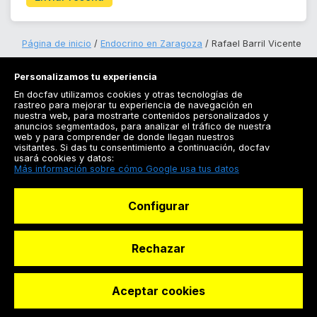
Página de inicio
Endocrino en Zaragoza
Rafael Barril Vicente
Personalizamos tu experiencia
En docfav utilizamos cookies y otras tecnologías de
rastreo para mejorar tu experiencia de navegación en
nuestra web, para mostrarte contenidos personalizados y
anuncios segmentados, para analizar el tráfico de nuestra
Registrarse
web y para comprender de donde llegan nuestros
visitantes. Si das tu consentimiento a continuación, docfav
Docfav
usará cookies y datos:
Más información sobre cómo Google usa tus datos
Recursos
Configurar
Para doctores
Especialistas
Rechazar
Aceptar cookies
© Dashboard Technologies S.L
Solicitar reserva