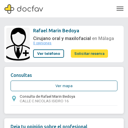
Rafael Marin Bedoya
Cirujano oral y maxilofacial
en Málaga
0 opiniones
Soporte
Ver teléfono
Solicitar reserva
Quiénes somos
¿Eres un doctor?
Consultas
Ver mapa
Consulta de Rafael Marin Bedoya
CALLE C.NICOLAS ISIDRO 16
Deja tu opinión sobre el profesional