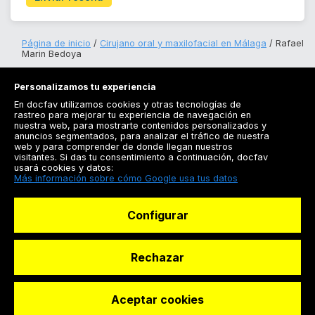
Página de inicio
Cirujano oral y maxilofacial en Málaga
Rafael
Marin Bedoya
Personalizamos tu experiencia
En docfav utilizamos cookies y otras tecnologías de
rastreo para mejorar tu experiencia de navegación en
nuestra web, para mostrarte contenidos personalizados y
anuncios segmentados, para analizar el tráfico de nuestra
Registrarse
web y para comprender de donde llegan nuestros
visitantes. Si das tu consentimiento a continuación, docfav
Docfav
usará cookies y datos:
Más información sobre cómo Google usa tus datos
Recursos
Configurar
Para doctores
Especialistas
Rechazar
Aceptar cookies
© Dashboard Technologies S.L