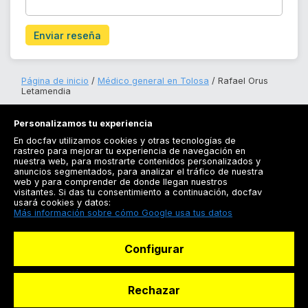
Enviar reseña
Página de inicio
Médico general en Tolosa
Rafael Orus
Letamendia
Personalizamos tu experiencia
En docfav utilizamos cookies y otras tecnologías de
rastreo para mejorar tu experiencia de navegación en
nuestra web, para mostrarte contenidos personalizados y
anuncios segmentados, para analizar el tráfico de nuestra
Registrarse
web y para comprender de donde llegan nuestros
visitantes. Si das tu consentimiento a continuación, docfav
Docfav
usará cookies y datos:
Más información sobre cómo Google usa tus datos
Recursos
Configurar
Para doctores
Especialistas
Rechazar