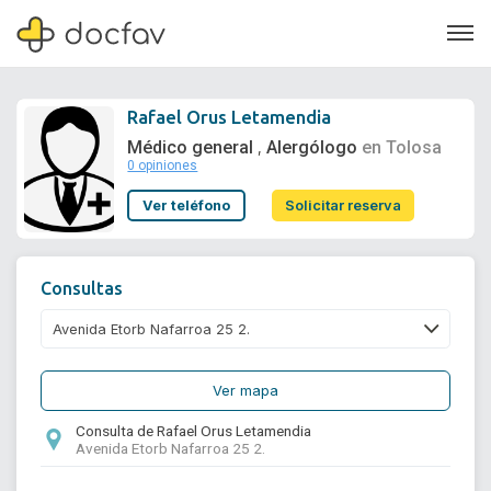
Rafael Orus Letamendia
Médico general
Alergólogo
en Tolosa
,
0 opiniones
Soporte
Ver teléfono
Solicitar reserva
Quiénes somos
¿Eres un doctor?
Consultas
Ver mapa
Consulta de Rafael Orus Letamendia
Avenida Etorb Nafarroa 25 2.