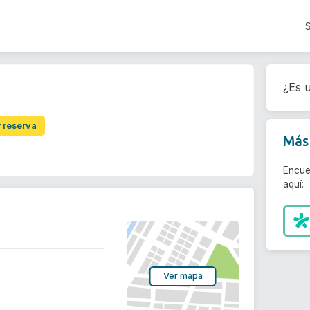
l
¿Es u
r reserva
Más 
Encue
aquí:
Ver mapa