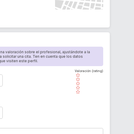
 una valoración sobre el profesional, ajustándote a la
a solicitar una cita. Ten en cuenta que los datos
e visiten este perfil.
Valoración (rating)
( )
( )
( )
( )
( )