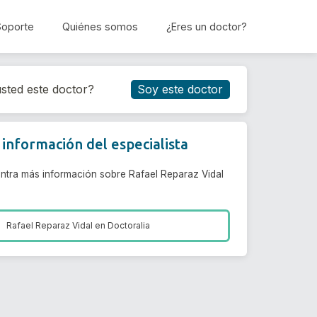
Soporte
Quiénes somos
¿Eres un doctor?
Reservar cita
sted este doctor?
Soy este doctor
información del especialista
ntra más información sobre Rafael Reparaz Vidal
Rafael Reparaz Vidal en
Doctoralia