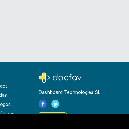
ogos
Dashboard Technologies SL
das
logos
ólogos
Registrarse
as