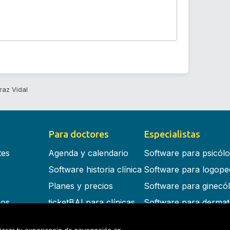
raz Vidal
Para doctores
Especialistas
tes
Agenda y calendario
Software para psicól
Software historia clínica
Software para logope
Planes y precios
Software para ginecó
cos
ticketBAI para clínicas
Software para dermat
s en la nube
Software para dentist