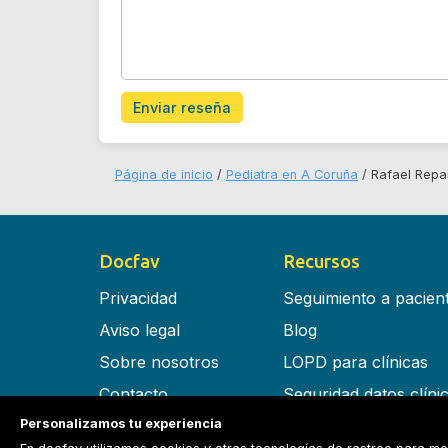
Enviar reseña
Página de inicio
Pediatra en A Coruña
Rafael Repa
Docfav
Recursos
Privacidad
Seguimiento a pacien
Aviso legal
Blog
Sobre nosotros
LOPD para clínicas
Contacto
Seguridad datos clíni
Personalizamos tu experiencia
Términos y condiciones
Software para clínica