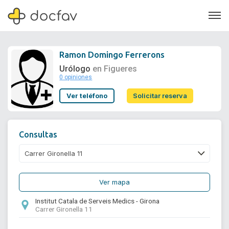
Ramon Domingo Ferrerons
Urólogo
en Figueres
0 opiniones
Soporte
Ver teléfono
Solicitar reserva
Quiénes somos
¿Eres un doctor?
Consultas
Ver mapa
Institut Catala de Serveis Medics - Girona
Carrer Gironella 11