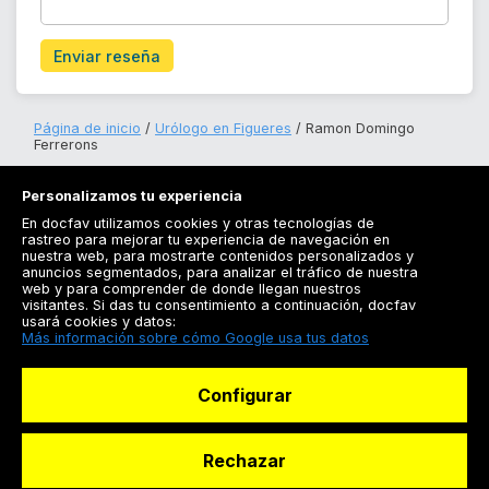
Enviar reseña
Página de inicio
Urólogo en Figueres
Ramon Domingo
Ferrerons
Personalizamos tu experiencia
En docfav utilizamos cookies y otras tecnologías de
rastreo para mejorar tu experiencia de navegación en
nuestra web, para mostrarte contenidos personalizados y
anuncios segmentados, para analizar el tráfico de nuestra
Registrarse
web y para comprender de donde llegan nuestros
visitantes. Si das tu consentimiento a continuación, docfav
Docfav
usará cookies y datos:
Más información sobre cómo Google usa tus datos
Recursos
Configurar
Para doctores
Especialistas
Rechazar