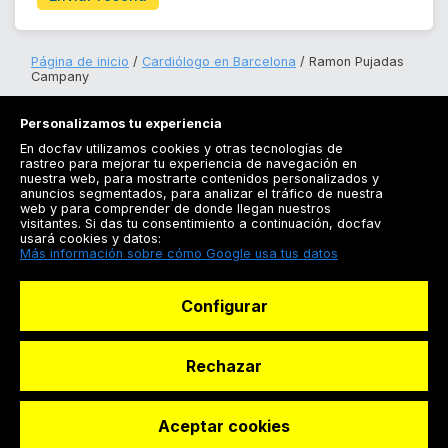
Página de inicio
Cardiólogo en Barcelona
Ramon Pujadas
Campany
Personalizamos tu experiencia
En docfav utilizamos cookies y otras tecnologías de
rastreo para mejorar tu experiencia de navegación en
nuestra web, para mostrarte contenidos personalizados y
anuncios segmentados, para analizar el tráfico de nuestra
Registrarse
web y para comprender de donde llegan nuestros
visitantes. Si das tu consentimiento a continuación, docfav
Docfav
usará cookies y datos:
Más información sobre cómo Google usa tus datos
Recursos
Configurar
Para doctores
Especialistas
Rechazar
Aceptar cookies
© Dashboard Technologies S.L