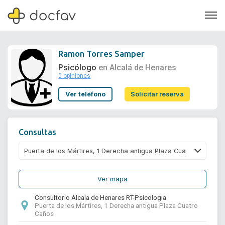
Ramon Torres Samper
Psicólogo
en Alcalá de Henares
0 opiniones
Soporte
Ver teléfono
Solicitar reserva
Quiénes somos
¿Eres un doctor?
Consultas
Ver mapa
Consultorio Alcala de Henares RT-Psicologia
Puerta de los Mártires, 1 Derecha antigua Plaza Cuatro
Caños