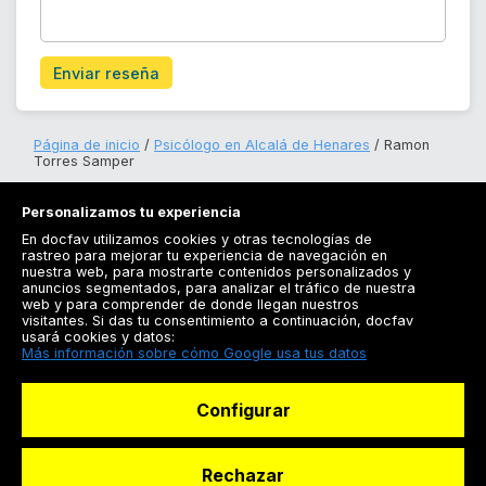
Enviar reseña
Página de inicio
Psicólogo en Alcalá de Henares
Ramon
Torres Samper
Personalizamos tu experiencia
En docfav utilizamos cookies y otras tecnologías de
rastreo para mejorar tu experiencia de navegación en
nuestra web, para mostrarte contenidos personalizados y
anuncios segmentados, para analizar el tráfico de nuestra
Registrarse
web y para comprender de donde llegan nuestros
visitantes. Si das tu consentimiento a continuación, docfav
Docfav
usará cookies y datos:
Más información sobre cómo Google usa tus datos
Recursos
Configurar
Para doctores
Especialistas
Rechazar