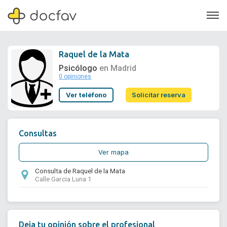
Raquel de la Mata
Psicólogo
en Madrid
0 opiniones
Soporte
Ver teléfono
Solicitar reserva
Quiénes somos
¿Eres un doctor?
Consultas
Ver mapa
Consulta de Raquel de la Mata
Calle Garcia Luna 1
Deja tu opinión sobre el profesional