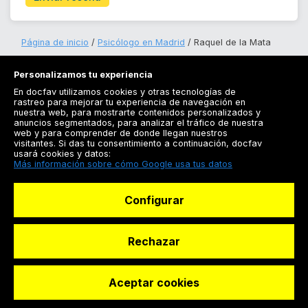
Página de inicio
Psicólogo en Madrid
Raquel de la Mata
Personalizamos tu experiencia
En docfav utilizamos cookies y otras tecnologías de
rastreo para mejorar tu experiencia de navegación en
nuestra web, para mostrarte contenidos personalizados y
anuncios segmentados, para analizar el tráfico de nuestra
Registrarse
web y para comprender de donde llegan nuestros
visitantes. Si das tu consentimiento a continuación, docfav
Docfav
usará cookies y datos:
Más información sobre cómo Google usa tus datos
Recursos
Configurar
Para doctores
Especialistas
Rechazar
Aceptar cookies
© Dashboard Technologies S.L
Solicitar reserva